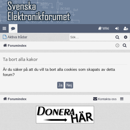
Wiki
Sök
na
Aktiva trådar
at
og
li
S
bb
Forumindex
eg
ga
m
ö
lä
ori
in
ed
Ta bort alla kakor
k
nk
er
le
Är du säker på att du vill ta bort alla cookies som skapats av detta
ar
m
forum?
Forumindex
Kontakta oss