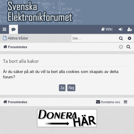
Wiki
Sök
na
Aktiva trådar
at
og
li
S
bb
Forumindex
eg
ga
m
ö
lä
ori
in
ed
Ta bort alla kakor
k
nk
er
le
Är du säker på att du vill ta bort alla cookies som skapats av detta
ar
m
forum?
Forumindex
Kontakta oss