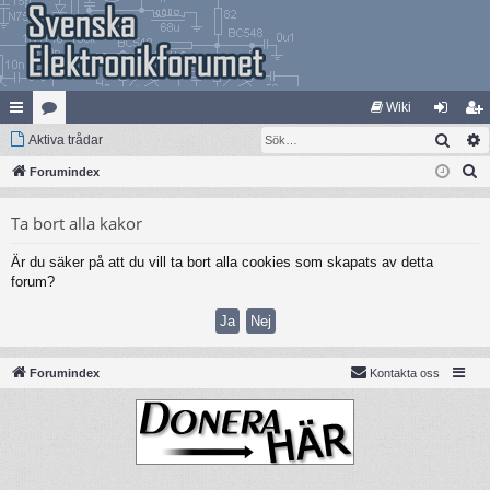
Wiki
Sök
na
Aktiva trådar
at
og
li
S
bb
Forumindex
eg
ga
m
ö
lä
ori
in
ed
Ta bort alla kakor
k
nk
er
le
Är du säker på att du vill ta bort alla cookies som skapats av detta
ar
m
forum?
Forumindex
Kontakta oss