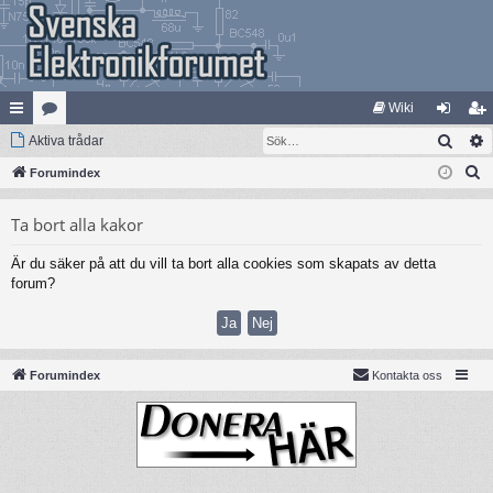
Wiki
Sök
na
Aktiva trådar
at
og
li
S
bb
Forumindex
eg
ga
m
ö
lä
ori
in
ed
Ta bort alla kakor
k
nk
er
le
Är du säker på att du vill ta bort alla cookies som skapats av detta
ar
m
forum?
Forumindex
Kontakta oss