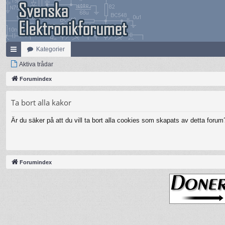
Kategorier
na
Aktiva trådar
bb
Forumindex
lä
Ta bort alla kakor
nk
Är du säker på att du vill ta bort alla cookies som skapats av detta forum
ar
Forumindex