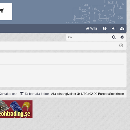
S
Wiki
Sök
Av
FA
og
li
Q
ga
m
in
ed
le
m
Kontakta oss
Ta bort alla kakor
Alla tidsangivelser är UTC+02:00 Europe/Stockholm