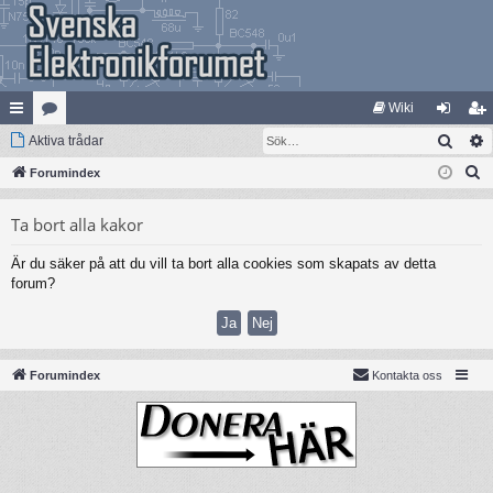
Wiki
Sök
na
Aktiva trådar
at
og
li
S
bb
Forumindex
eg
ga
m
ö
lä
ori
in
ed
Ta bort alla kakor
k
nk
er
le
Är du säker på att du vill ta bort alla cookies som skapats av detta
ar
m
forum?
Forumindex
Kontakta oss