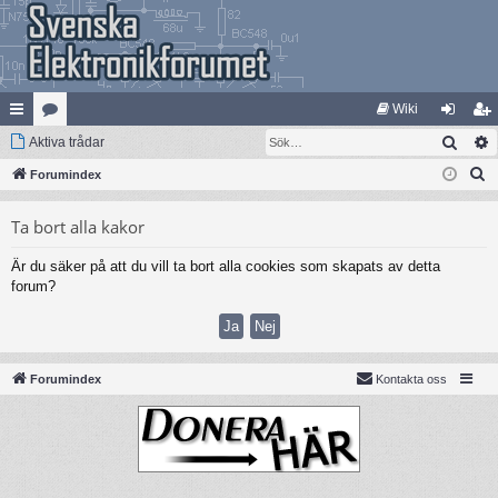
Wiki
Sök
na
Aktiva trådar
at
og
li
S
bb
Forumindex
eg
ga
m
ö
lä
ori
in
ed
Ta bort alla kakor
k
nk
er
le
Är du säker på att du vill ta bort alla cookies som skapats av detta
ar
m
forum?
Forumindex
Kontakta oss