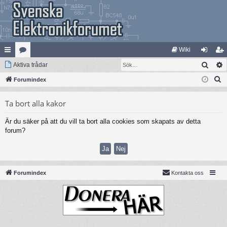
Wiki
Sök
na
Aktiva trådar
at
og
li
S
bb
Forumindex
eg
ga
m
ö
lä
ori
in
ed
Ta bort alla kakor
k
nk
er
le
Är du säker på att du vill ta bort alla cookies som skapats av detta
ar
m
forum?
Forumindex
Kontakta oss