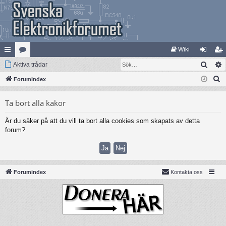
Wiki
Sök
na
Aktiva trådar
at
og
li
S
bb
Forumindex
eg
ga
m
ö
lä
ori
in
ed
Ta bort alla kakor
k
nk
er
le
Är du säker på att du vill ta bort alla cookies som skapats av detta
ar
m
forum?
Forumindex
Kontakta oss