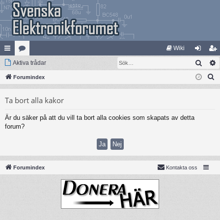
Wiki
Sök
na
Aktiva trådar
at
og
li
S
bb
Forumindex
eg
ga
m
ö
lä
ori
in
ed
Ta bort alla kakor
k
nk
er
le
Är du säker på att du vill ta bort alla cookies som skapats av detta
ar
m
forum?
Forumindex
Kontakta oss