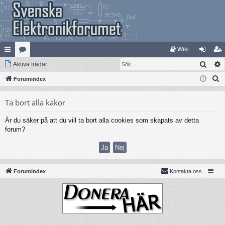
Wiki
Sök
na
Aktiva trådar
at
og
li
S
bb
Forumindex
eg
ga
m
ö
lä
ori
in
ed
Ta bort alla kakor
k
nk
er
le
Är du säker på att du vill ta bort alla cookies som skapats av detta
ar
m
forum?
Forumindex
Kontakta oss