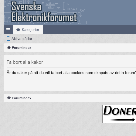
Kategorier
na
Aktiva trådar
bb
Forumindex
lä
Ta bort alla kakor
nk
Är du säker på att du vill ta bort alla cookies som skapats av detta forum
ar
Forumindex