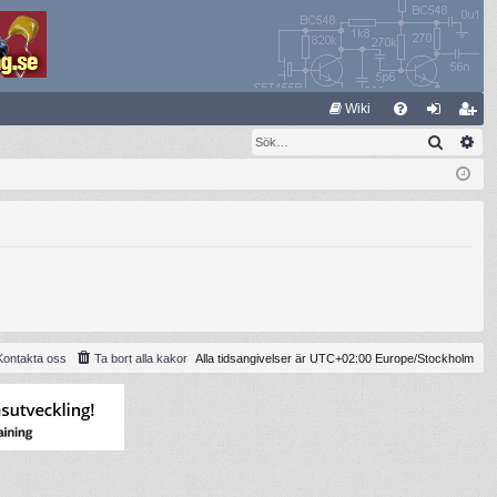
S
Wiki
Sök
Av
FA
og
li
Q
ga
m
in
ed
le
m
Kontakta oss
Ta bort alla kakor
Alla tidsangivelser är UTC+02:00 Europe/Stockholm