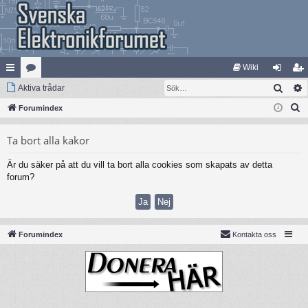
Wiki
Sök
na
Aktiva trådar
at
og
li
S
bb
Forumindex
eg
ga
m
ö
lä
ori
in
ed
Ta bort alla kakor
k
nk
er
le
Är du säker på att du vill ta bort alla cookies som skapats av detta
ar
m
forum?
Forumindex
Kontakta oss