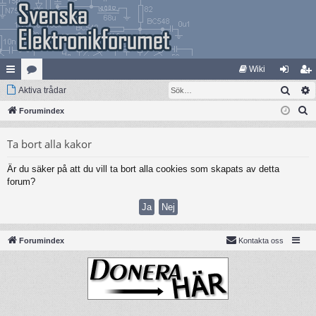
Wiki
Sök
na
Aktiva trådar
at
og
li
S
bb
Forumindex
eg
ga
m
ö
lä
ori
in
ed
Ta bort alla kakor
k
nk
er
le
Är du säker på att du vill ta bort alla cookies som skapats av detta
ar
m
forum?
Forumindex
Kontakta oss