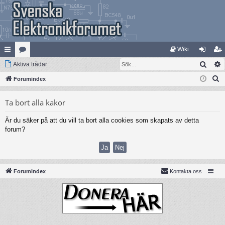
Wiki
Sök
na
Aktiva trådar
at
og
li
S
bb
Forumindex
eg
ga
m
ö
lä
ori
in
ed
Ta bort alla kakor
k
nk
er
le
Är du säker på att du vill ta bort alla cookies som skapats av detta
ar
m
forum?
Forumindex
Kontakta oss