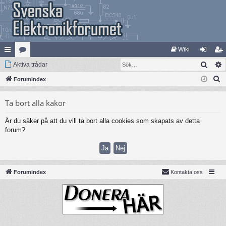
Wiki
Sök
na
Aktiva trådar
at
og
li
S
bb
Forumindex
eg
ga
m
ö
lä
ori
in
ed
Ta bort alla kakor
k
nk
er
le
Är du säker på att du vill ta bort alla cookies som skapats av detta
ar
m
forum?
Forumindex
Kontakta oss