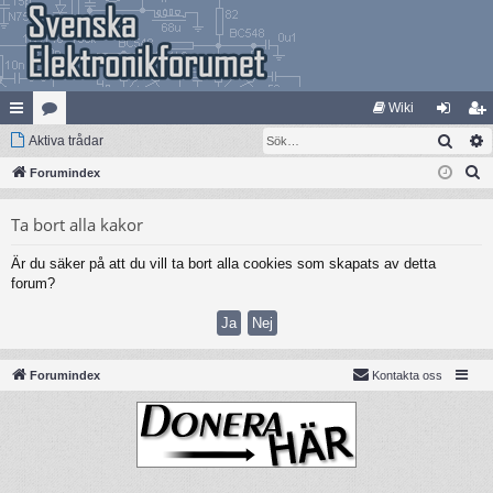
Wiki
Sök
na
Aktiva trådar
at
og
li
S
bb
Forumindex
eg
ga
m
ö
lä
ori
in
ed
Ta bort alla kakor
k
nk
er
le
Är du säker på att du vill ta bort alla cookies som skapats av detta
ar
m
forum?
Forumindex
Kontakta oss