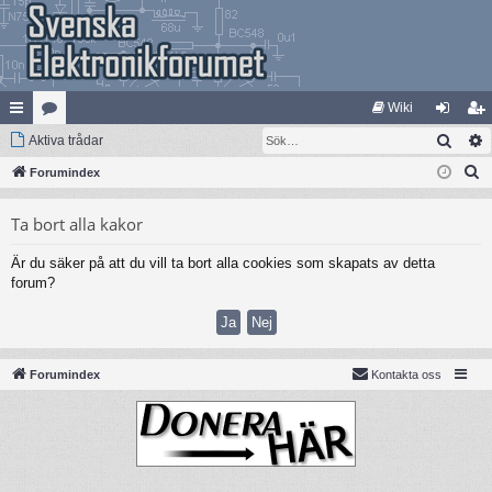
Wiki
Sök
na
Aktiva trådar
at
og
li
S
bb
Forumindex
eg
ga
m
ö
lä
ori
in
ed
Ta bort alla kakor
k
nk
er
le
Är du säker på att du vill ta bort alla cookies som skapats av detta
ar
m
forum?
Forumindex
Kontakta oss