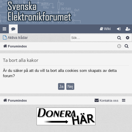
Wiki
Sök
na
Aktiva trådar
at
og
li
S
bb
Forumindex
eg
ga
m
ö
lä
ori
in
ed
Ta bort alla kakor
k
nk
er
le
Är du säker på att du vill ta bort alla cookies som skapats av detta
ar
m
forum?
Forumindex
Kontakta oss