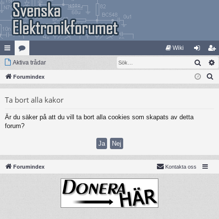
Wiki
Sök
na
Aktiva trådar
at
og
li
S
bb
Forumindex
eg
ga
m
ö
lä
ori
in
ed
Ta bort alla kakor
k
nk
er
le
Är du säker på att du vill ta bort alla cookies som skapats av detta
ar
m
forum?
Forumindex
Kontakta oss