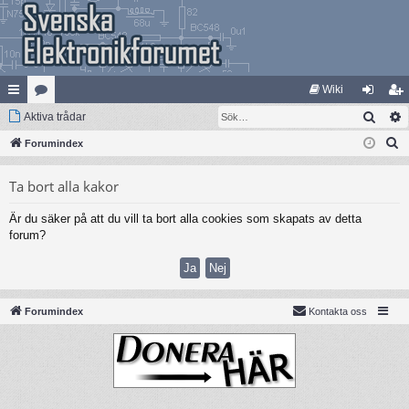
Wiki
Sök
na
Aktiva trådar
at
og
li
S
bb
Forumindex
eg
ga
m
ö
lä
ori
in
ed
Ta bort alla kakor
k
nk
er
le
Är du säker på att du vill ta bort alla cookies som skapats av detta
ar
m
forum?
Forumindex
Kontakta oss