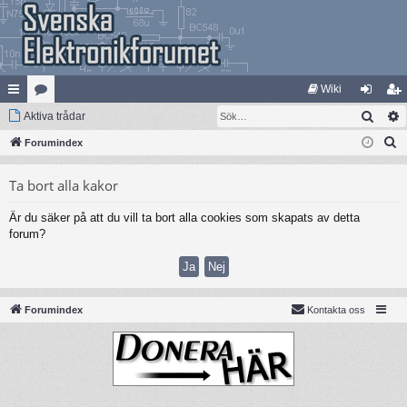
Wiki
Sök
na
Aktiva trådar
at
og
li
S
bb
Forumindex
eg
ga
m
ö
lä
ori
in
ed
Ta bort alla kakor
k
nk
er
le
Är du säker på att du vill ta bort alla cookies som skapats av detta
ar
m
forum?
Forumindex
Kontakta oss