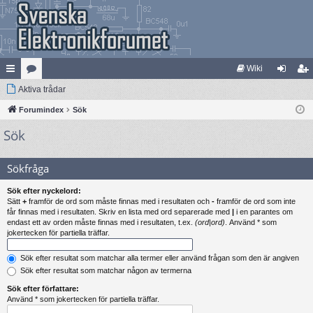
Wiki
na
Aktiva trådar
at
og
li
bb
Forumindex
eg
Sök
ga
m
Sök
lä
ori
in
ed
nk
er
le
Sökfråga
ar
m
Sök efter nyckelord:
Sätt
+
framför de ord som måste finnas med i resultaten och
-
framför de ord som inte
får finnas med i resultaten. Skriv en lista med ord separerade med
|
i en parantes om
endast ett av orden måste finnas med i resultaten, t.ex.
(ord|ord)
. Använd * som
jokertecken för partiella träffar.
Sök efter resultat som matchar alla termer eller använd frågan som den är angiven
Sök efter resultat som matchar någon av termerna
Sök efter författare:
Använd * som jokertecken för partiella träffar.