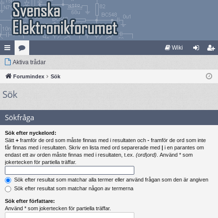
Wiki
na
Aktiva trådar
at
og
li
bb
Forumindex
eg
Sök
ga
m
Sök
lä
ori
in
ed
nk
er
le
Sökfråga
ar
m
Sök efter nyckelord:
Sätt
+
framför de ord som måste finnas med i resultaten och
-
framför de ord som inte
får finnas med i resultaten. Skriv en lista med ord separerade med
|
i en parantes om
endast ett av orden måste finnas med i resultaten, t.ex.
(ord|ord)
. Använd * som
jokertecken för partiella träffar.
Sök efter resultat som matchar alla termer eller använd frågan som den är angiven
Sök efter resultat som matchar någon av termerna
Sök efter författare:
Använd * som jokertecken för partiella träffar.