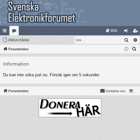
Wiki
Sök
na
Aktiva trådar
at
og
li
S
bb
Forumindex
eg
ga
m
ö
lä
ori
in
ed
Information
k
nk
er
le
Du kan inte söka just nu. Försök igen om 5 sekunder.
ar
m
Forumindex
Kontakta oss