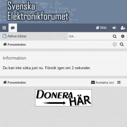
Wiki
Sök
na
Aktiva trådar
at
og
li
S
bb
Forumindex
eg
ga
m
ö
lä
ori
in
ed
Information
k
nk
er
le
Du kan inte söka just nu. Försök igen om 2 sekunder.
ar
m
Forumindex
Kontakta oss