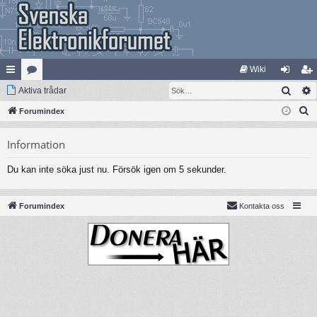
Wiki
Sök
na
Aktiva trådar
at
og
li
S
bb
Forumindex
eg
ga
m
ö
lä
ori
in
ed
Information
k
nk
er
le
Du kan inte söka just nu. Försök igen om 5 sekunder.
ar
m
Forumindex
Kontakta oss