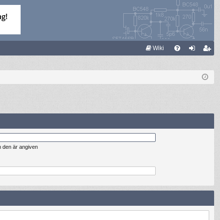
S
Wiki
FA
og
li
Q
ga
m
in
ed
le
m
m den är angiven