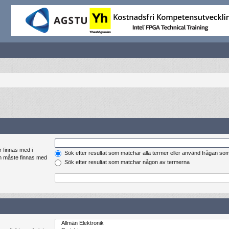
r finnas med i
Sök efter resultat som matchar alla termer eller använd frågan so
en måste finnas med
Sök efter resultat som matchar någon av termerna