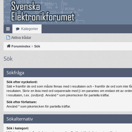
Kategorier
na
Aktiva trådar
bb
Forumindex
Sök
lä
Sök
nk
Sökfråga
ar
Sök efter nyckelord:
Sätt
+
framför de ord som måste finnas med i resultaten och
-
framför de ord som inte få
resultaten. Skriv en lista med ord separerade med
|
i en parantes om endast ett av ord
i resultaten, t.ex.
(ord|ord)
. Använd * som jokertecken för partiella träffar.
Sök efter författare:
Använd * som jokertecken för partiella träffar.
Sökalternativ
Sök i kategori: