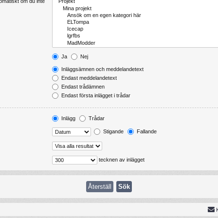
tomatiskt om du inte
Ja
Nej
Inläggsämnen och meddelandetext
Endast meddelandetext
Endast trådämnen
Endast första inlägget i trådar
Inlägg
Trådar
Stigande
Fallande
tecknen av inlägget