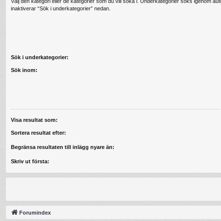
Välj den kategori eller de kategorier som du vill söka i. Underkategorier söks igenom au
inaktiverar “Sök i underkategorier” nedan.
Sök i underkategorier:
Sök inom:
Visa resultat som:
Sortera resultat efter:
Begränsa resultaten till inlägg nyare än:
Skriv ut första:
Forumindex