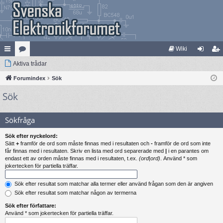
Wiki
na
Aktiva trådar
at
og
li
bb
Forumindex
eg
Sök
ga
m
Sök
lä
ori
in
ed
nk
er
le
Sökfråga
ar
m
Sök efter nyckelord:
Sätt
+
framför de ord som måste finnas med i resultaten och
-
framför de ord som inte
får finnas med i resultaten. Skriv en lista med ord separerade med
|
i en parantes om
endast ett av orden måste finnas med i resultaten, t.ex.
(ord|ord)
. Använd * som
jokertecken för partiella träffar.
Sök efter resultat som matchar alla termer eller använd frågan som den är angiven
Sök efter resultat som matchar någon av termerna
Sök efter författare:
Använd * som jokertecken för partiella träffar.