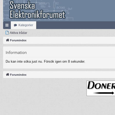
Kategorier
na
Aktiva trådar
bb
Forumindex
lä
Information
nk
Du kan inte söka just nu. Försök igen om 8 sekunder.
ar
Forumindex