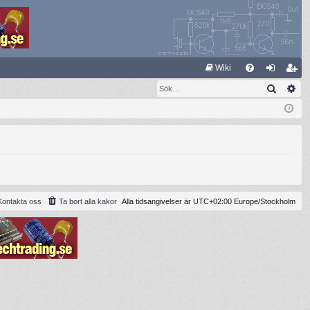
S
Wiki
Sök
Av
FA
og
li
Q
ga
m
in
ed
le
m
Kontakta oss
Ta bort alla kakor
Alla tidsangivelser är UTC+02:00 Europe/Stockholm