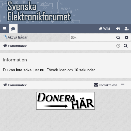
Wiki
Sök
na
Aktiva trådar
at
og
li
S
bb
Forumindex
eg
ga
m
ö
lä
ori
in
ed
Information
k
nk
er
le
Du kan inte söka just nu. Försök igen om 16 sekunder.
ar
m
Forumindex
Kontakta oss