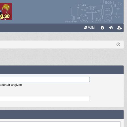
S
Wiki
FA
og
li
Q
ga
m
in
ed
le
m
m den är angiven