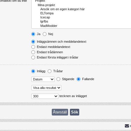
tomatiskt om du inte
Ja
Nej
Inläggsämnen och meddelandetext
Endast meddelandetext
Endast trådämnen
Endast första inlägget i trådar
Inlägg
Trådar
Stigande
Fallande
tecknen av inlägget