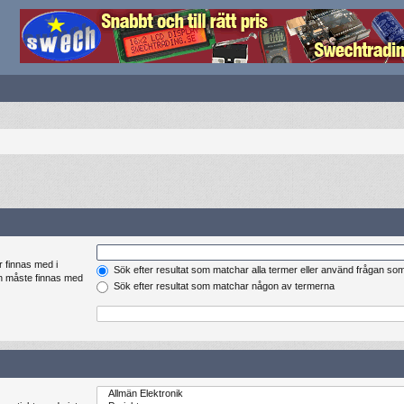
r finnas med i
Sök efter resultat som matchar alla termer eller använd frågan so
en måste finnas med
Sök efter resultat som matchar någon av termerna