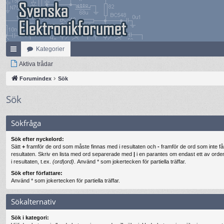
Kategorier
na
Aktiva trådar
bb
Forumindex
Sök
lä
Sök
nk
Sökfråga
ar
Sök efter nyckelord:
Sätt
+
framför de ord som måste finnas med i resultaten och
-
framför de ord som inte få
resultaten. Skriv en lista med ord separerade med
|
i en parantes om endast ett av ord
i resultaten, t.ex.
(ord|ord)
. Använd * som jokertecken för partiella träffar.
Sök efter författare:
Använd * som jokertecken för partiella träffar.
Sökalternativ
Sök i kategori: