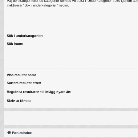
Välj den kategori eller de kategorier som du vill söka i. Underkategorier söks igenom au
inaktiverar “Sök i underkategorier” nedan.
Sök i underkategorier:
Sök inom:
Visa resultat som:
Sortera resultat efter:
Begränsa resultaten till inlägg nyare än:
Skriv ut första:
Forumindex