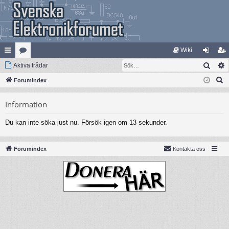
Wiki
Sök
na
Aktiva trådar
at
og
li
S
bb
Forumindex
eg
ga
m
ö
lä
ori
in
ed
Information
k
nk
er
le
Du kan inte söka just nu. Försök igen om 13 sekunder.
ar
m
Forumindex
Kontakta oss