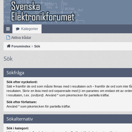
Kategorier
na
Aktiva trådar
bb
Forumindex
Sök
lä
Sök
nk
Sökfråga
ar
Sök efter nyckelord:
Sätt
+
framför de ord som måste finnas med i resultaten och
-
framför de ord som inte få
resultaten. Skriv en lista med ord separerade med
|
i en parantes om endast ett av ord
i resultaten, t.ex.
(ord|ord)
. Använd * som jokertecken för partiella träffar.
Sök efter författare:
Använd * som jokertecken för partiella träffar.
Sökalternativ
Sök i kategori: