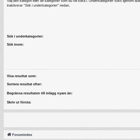
Välj den kategori eller de kategorier som du vill söka i. Underkategorier söks igenom au
inaktiverar “Sök i underkategorier” nedan.
Sök i underkategorier:
Sök inom:
Visa resultat som:
Sortera resultat efter:
Begränsa resultaten till inlägg nyare än:
Skriv ut första:
Forumindex