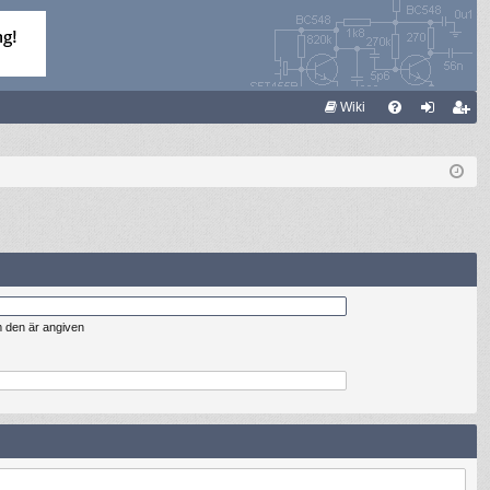
S
Wiki
FA
og
li
Q
ga
m
in
ed
le
m
m den är angiven