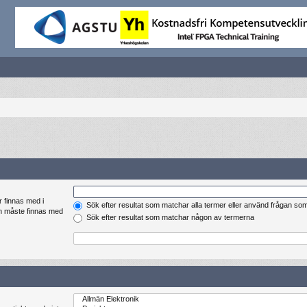
r finnas med i
Sök efter resultat som matchar alla termer eller använd frågan so
en måste finnas med
Sök efter resultat som matchar någon av termerna