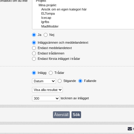
tomatiskt om du inte
Ja
Nej
Inläggsämnen och meddelandetext
Endast meddelandetext
Endast trådämnen
Endast första inlägget i trådar
Inlägg
Trådar
Stigande
Fallande
tecknen av inlägget