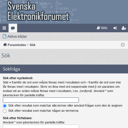
Wiki
na
Aktiva trådar
at
og
li
bb
Forumindex
eg
Sök
ga
m
Sök
lä
ori
in
ed
nk
er
le
Sökfråga
ar
m
Sök efter nyckelord:
Sätt
+
framför de ord som måste finnas med i resultaten och
-
framför de ord som inte
får finnas med i resultaten. Skriv en lista med ord separerade med
|
i en parantes om
endast ett av orden måste finnas med i resultaten, t.ex.
(ord|ord)
. Använd * som
jokertecken för partiella träffar.
Sök efter resultat som matchar alla termer eller använd frågan som den är angiven
Sök efter resultat som matchar någon av termerna
Sök efter författare:
Använd * som jokertecken för partiella träffar.