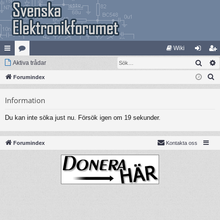
Wiki
Sök
na
Aktiva trådar
at
og
li
S
bb
Forumindex
eg
ga
m
ö
lä
ori
in
ed
Information
k
nk
er
le
Du kan inte söka just nu. Försök igen om 19 sekunder.
ar
m
Forumindex
Kontakta oss