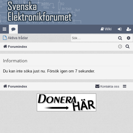
Wiki
Sök
na
Aktiva trådar
at
og
li
S
bb
Forumindex
eg
ga
m
ö
lä
ori
in
ed
Information
k
nk
er
le
Du kan inte söka just nu. Försök igen om 7 sekunder.
ar
m
Forumindex
Kontakta oss