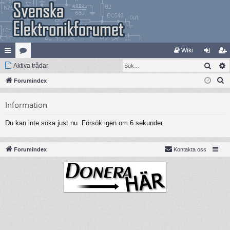
Wiki
Sök
na
Aktiva trådar
at
og
li
S
bb
Forumindex
eg
ga
m
ö
lä
ori
in
ed
Information
k
nk
er
le
Du kan inte söka just nu. Försök igen om 6 sekunder.
ar
m
Forumindex
Kontakta oss