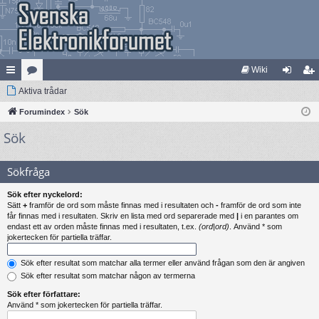
Wiki
na
Aktiva trådar
at
og
li
bb
Forumindex
eg
Sök
ga
m
Sök
lä
ori
in
ed
nk
er
le
Sökfråga
ar
m
Sök efter nyckelord:
Sätt
+
framför de ord som måste finnas med i resultaten och
-
framför de ord som inte
får finnas med i resultaten. Skriv en lista med ord separerade med
|
i en parantes om
endast ett av orden måste finnas med i resultaten, t.ex.
(ord|ord)
. Använd * som
jokertecken för partiella träffar.
Sök efter resultat som matchar alla termer eller använd frågan som den är angiven
Sök efter resultat som matchar någon av termerna
Sök efter författare:
Använd * som jokertecken för partiella träffar.