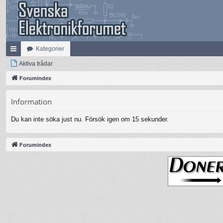
Kategorier
na
Aktiva trådar
bb
Forumindex
lä
Information
nk
Du kan inte söka just nu. Försök igen om 15 sekunder.
ar
Forumindex