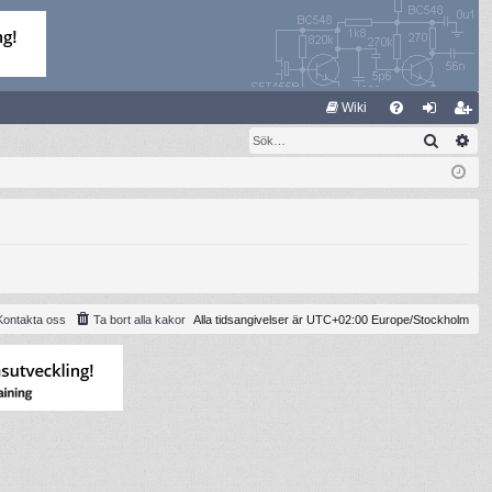
S
Wiki
Sök
Av
FA
og
li
Q
ga
m
in
ed
le
m
Kontakta oss
Ta bort alla kakor
Alla tidsangivelser är UTC+02:00 Europe/Stockholm