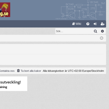
S
Wiki
Sök
Av
FA
og
li
Q
ga
m
in
ed
le
m
Kontakta oss
Ta bort alla kakor
Alla tidsangivelser är UTC+02:00 Europe/Stockholm