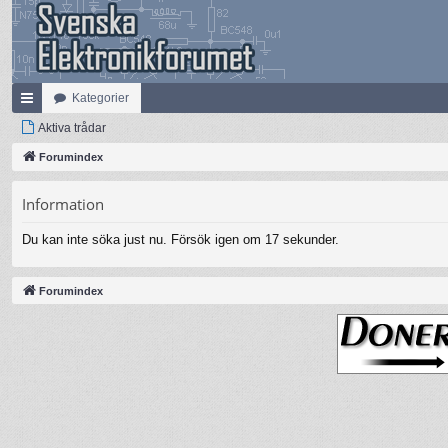
Kategorier
na
Aktiva trådar
bb
Forumindex
lä
Information
nk
Du kan inte söka just nu. Försök igen om 17 sekunder.
ar
Forumindex