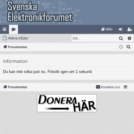
Wiki
Sök
na
Aktiva trådar
at
og
li
S
bb
Forumindex
eg
ga
m
ö
lä
ori
in
ed
Information
k
nk
er
le
Du kan inte söka just nu. Försök igen om 1 sekund.
ar
m
Forumindex
Kontakta oss