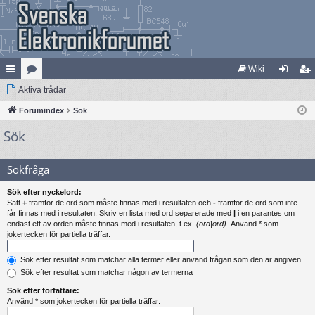
Wiki
na
Aktiva trådar
at
og
li
bb
Forumindex
eg
Sök
ga
m
Sök
lä
ori
in
ed
nk
er
le
Sökfråga
ar
m
Sök efter nyckelord:
Sätt
+
framför de ord som måste finnas med i resultaten och
-
framför de ord som inte
får finnas med i resultaten. Skriv en lista med ord separerade med
|
i en parantes om
endast ett av orden måste finnas med i resultaten, t.ex.
(ord|ord)
. Använd * som
jokertecken för partiella träffar.
Sök efter resultat som matchar alla termer eller använd frågan som den är angiven
Sök efter resultat som matchar någon av termerna
Sök efter författare:
Använd * som jokertecken för partiella träffar.