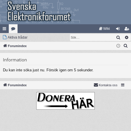
Wiki
Sök
na
Aktiva trådar
at
og
li
S
bb
Forumindex
eg
ga
m
ö
lä
ori
in
ed
Information
k
nk
er
le
Du kan inte söka just nu. Försök igen om 5 sekunder.
ar
m
Forumindex
Kontakta oss