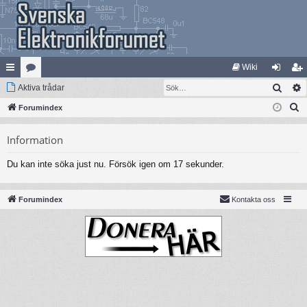
Wiki
Sök
na
Aktiva trådar
at
og
li
S
bb
Forumindex
eg
ga
m
ö
lä
ori
in
ed
Information
k
nk
er
le
Du kan inte söka just nu. Försök igen om 17 sekunder.
ar
m
Forumindex
Kontakta oss