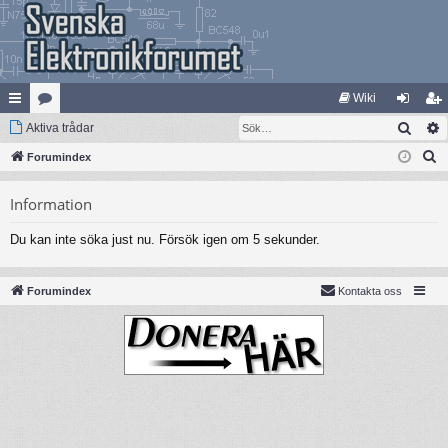
Wiki
Sök
na
Aktiva trådar
at
og
li
S
bb
Forumindex
eg
ga
m
ö
lä
ori
in
ed
Information
k
nk
er
le
Du kan inte söka just nu. Försök igen om 5 sekunder.
ar
m
Forumindex
Kontakta oss