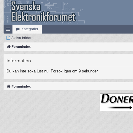
Kategorier
na
Aktiva trådar
bb
Forumindex
lä
Information
nk
Du kan inte söka just nu. Försök igen om 9 sekunder.
ar
Forumindex