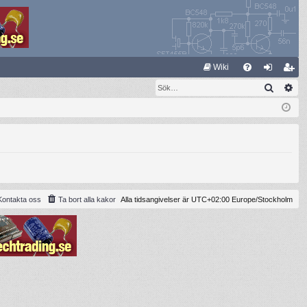
S
Wiki
Sök
Av
FA
og
li
Q
ga
m
in
ed
le
m
Kontakta oss
Ta bort alla kakor
Alla tidsangivelser är UTC+02:00 Europe/Stockholm