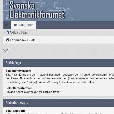
Kategorier
na
Aktiva trådar
bb
Forumindex
Sök
lä
Sök
nk
Sökfråga
ar
Sök efter nyckelord:
Sätt
+
framför de ord som måste finnas med i resultaten och
-
framför de ord som inte få
resultaten. Skriv en lista med ord separerade med
|
i en parantes om endast ett av ord
i resultaten, t.ex.
(ord|ord)
. Använd * som jokertecken för partiella träffar.
Sök efter författare:
Använd * som jokertecken för partiella träffar.
Sökalternativ
Sök i kategori: