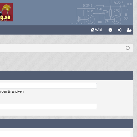
S
Wiki
FA
og
li
Q
ga
m
in
ed
le
m
m den är angiven