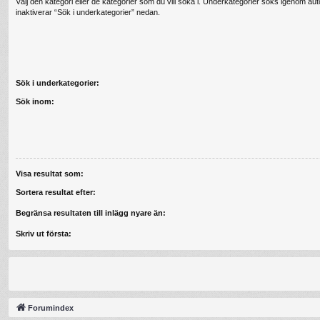
Välj den kategori eller de kategorier som du vill söka i. Underkategorier söks igenom au
inaktiverar “Sök i underkategorier” nedan.
Sök i underkategorier:
Sök inom:
Visa resultat som:
Sortera resultat efter:
Begränsa resultaten till inlägg nyare än:
Skriv ut första:
Forumindex