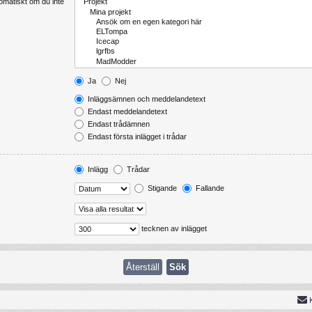
tomatiskt om du inte
Ja
Nej
Inläggsämnen och meddelandetext
Endast meddelandetext
Endast trådämnen
Endast första inlägget i trådar
Inlägg
Trådar
Stigande
Fallande
tecknen av inlägget