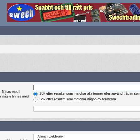
r finnas med i
Sök efter resultat som matchar alla termer eller använd frågan so
en måste finnas med
Sök efter resultat som matchar någon av termerna