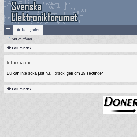
Kategorier
na
Aktiva trådar
bb
Forumindex
lä
Information
nk
Du kan inte söka just nu. Försök igen om 19 sekunder.
ar
Forumindex