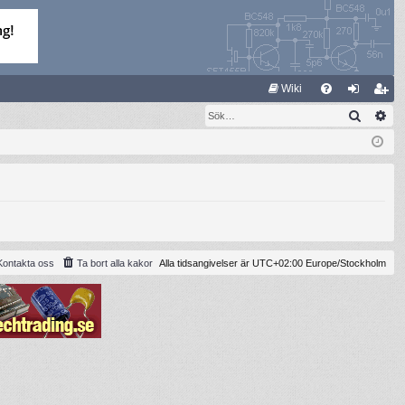
S
Wiki
Sök
Av
FA
og
li
Q
ga
m
in
ed
le
m
Kontakta oss
Ta bort alla kakor
Alla tidsangivelser är UTC+02:00 Europe/Stockholm