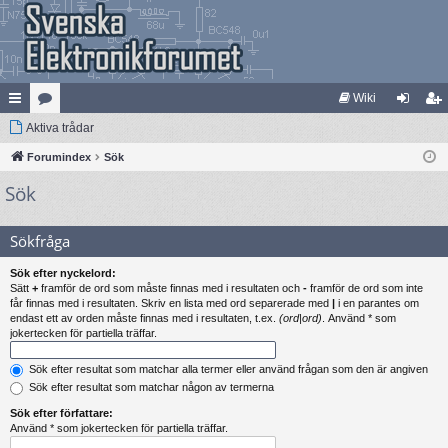
Wiki
na
Aktiva trådar
at
og
li
bb
Forumindex
eg
Sök
ga
m
Sök
lä
ori
in
ed
nk
er
le
Sökfråga
ar
m
Sök efter nyckelord:
Sätt
+
framför de ord som måste finnas med i resultaten och
-
framför de ord som inte
får finnas med i resultaten. Skriv en lista med ord separerade med
|
i en parantes om
endast ett av orden måste finnas med i resultaten, t.ex.
(ord|ord)
. Använd * som
jokertecken för partiella träffar.
Sök efter resultat som matchar alla termer eller använd frågan som den är angiven
Sök efter resultat som matchar någon av termerna
Sök efter författare:
Använd * som jokertecken för partiella träffar.